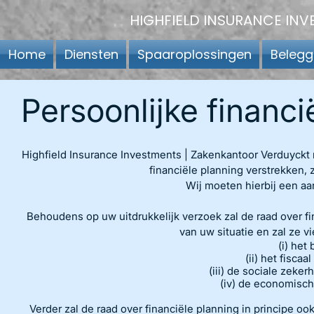
HIGHFIELD INSURANCE INV
Home
Diensten
Spaaroplossingen
Belegg
Persoonlijke financi
Highfield Insurance Investments | Zakenkantoor Verduyck
financiële planning verstrekken, 
Wij moeten hierbij een aa
Behoudens op uw uitdrukkelijk verzoek zal de raad over fi
van uw situatie en zal ze vi
(i) het
(ii) het fiscaa
(iii) de sociale zeke
(iv) de economisch
Verder zal de raad over financiële planning in principe oo