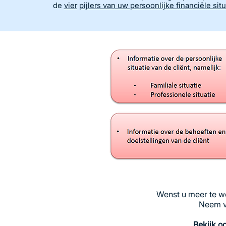
de
vier
pijlers van uw persoonlijke financiële situ
Wenst u meer te we
Neem v
Bekijk o